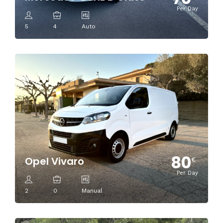
Per Day
5
4
Auto
80
Opel Vivaro
€
Per Day
2
0
Manual