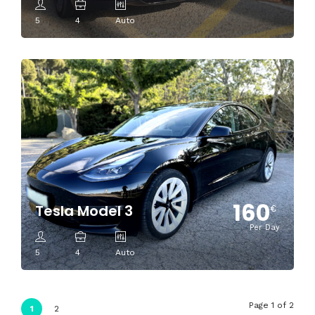
5
4
Auto
160
Tesla Model 3
€
Per Day
5
4
Auto
Page 1 of 2
1
2