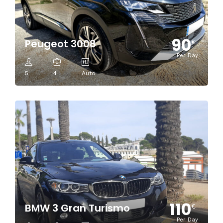
90
Peugeot 3008
€
Per Day
5
4
Auto
110
BMW 3 Gran Turismo
€
Per Day