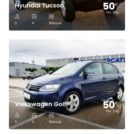
50
Hyundai Tucson
€
Per Day
5
4
Manual
50
Volkswagen Golf
€
Per Day
5
4
Manual