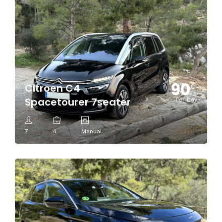
90
Citroen C4
€
Spacetourer 7seater
Per Day
7
4
Manual