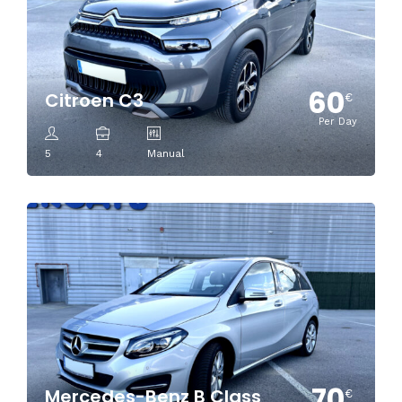
60
Citroen C3
€
Per Day
5
4
Manual
70
Mercedes-Benz B Class
€