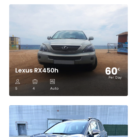
60
Lexus RX450h
€
Per Day
5
4
Auto