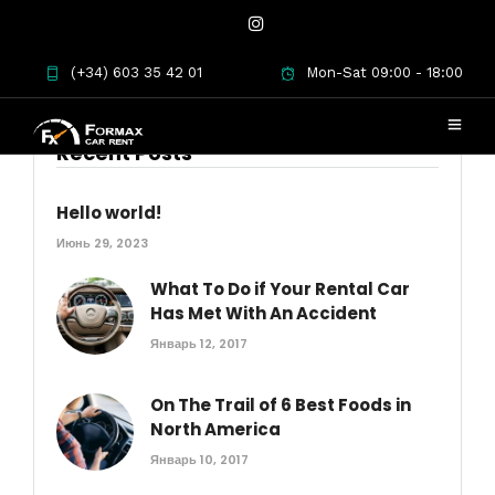
(+34) 603 35 42 01
Mon-Sat 09:00 - 18:00
Recent Posts
Hello world!
Июнь 29, 2023
What To Do if Your Rental Car
Has Met With An Accident
Январь 12, 2017
On The Trail of 6 Best Foods in
North America
Январь 10, 2017