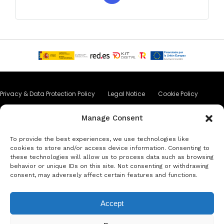
Privacy & Data Protection Policy
Legal Notice
Cookie Policy
Аренда автомобиля в Барселоне
Аренда автомобиля в Коста-Брава
Manage Consent
Аренда автомобиля в Л'Эстартит
Аренда автомобиля в Жирона
To provide the best experiences, we use technologies like
cookies to store and/or access device information. Consenting to
these technologies will allow us to process data such as browsing
Аренда автомобиля в Ллорет-де-Мар
behavior or unique IDs on this site. Not consenting or withdrawing
consent, may adversely affect certain features and functions.
Аренда автомобиля Платжа д'Аро
Accept
© Copyright Jacob Formax SL