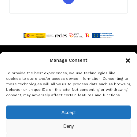
Privacy & Data Protection Policy
Legal Notice
Cookie Policy
Manage Consent
Louer une voiture à Barcelone
Louer une voiture à Costa Brava
To provide the best experiences, we use technologies like
cookies to store and/or access device information. Consenting to
these technologies will allow us to process data such as browsing
Louer une voiture à L'Estartit
Louer une voiture à Girona
behavior or unique IDs on this site. Not consenting or withdrawing
consent, may adversely affect certain features and functions.
Louer une voiture à Lloret de Mar
Location de voiture Platja d'Aro
Accept
Copyright Jacob Formax SL
Deny