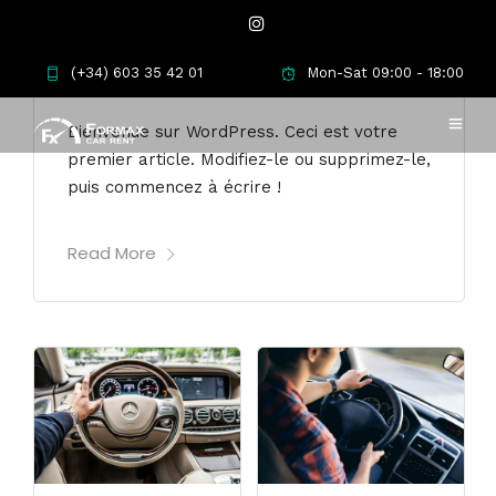
29 JUIN 2023
•
1 COMMENT
(+34) 603 35 42 01
Mon-Sat 09:00 - 18:00
Bonjour à tous !
Bienvenue sur WordPress. Ceci est votre
premier article. Modifiez-le ou supprimez-le,
puis commencez à écrire !
Read More