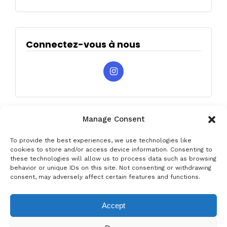
Connectez-vous à nous
Manage Consent
To provide the best experiences, we use technologies like
cookies to store and/or access device information. Consenting to
these technologies will allow us to process data such as browsing
behavior or unique IDs on this site. Not consenting or withdrawing
Privacy & Data Protection Policy
Legal Notice
Cookie Policy
consent, may adversely affect certain features and functions.
Louer une voiture à Barcelone
Louer une voiture à Costa Brava
Accept
Louer une voiture à L'Estartit
Louer une voiture à Girona